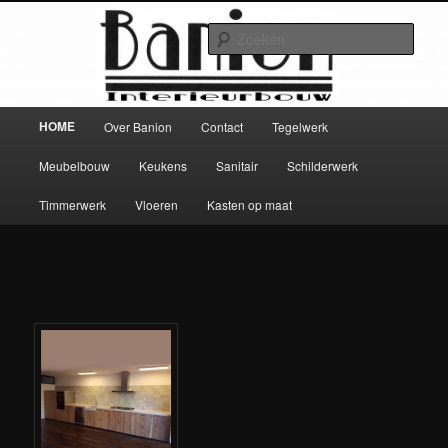
Spring
Banion.nl
naar
Zoek
de
primaire
Banion
inhoud
Hoofdmenu
HOME
Over Banion
Contact
Tegelwerk
Meubelbouw
Keukens
Sanitair
Schilderwerk
Timmerwerk
Vloeren
Kasten op maat